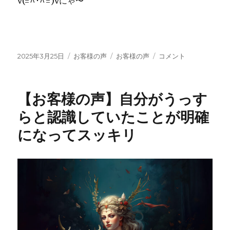
v(=^･^=)vにゃ〜
投
カ
タ
【お
2025年3月25日
お客様の声
お客様の声
コメント
稿
テ
グ
客
日:
ゴ
様
リ
の
【お客様の声】自分がうっす
ー
声】
地
らと認識していたことが明確
を
になってスッキリ
踏
み
し
め
て
楽
し
く
生
き