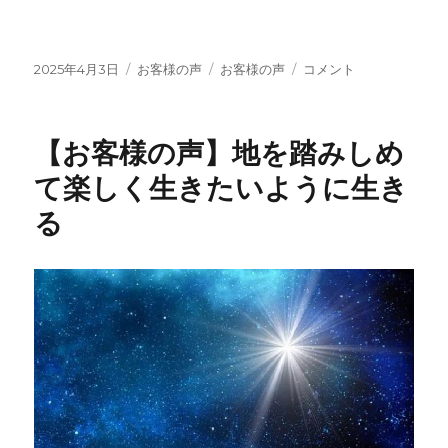
投
カ
タ
【お
2025年4月3日
お客様の声
お客様の声
コメント
稿
テ
グ
客
日:
ゴ
様
リ
の
【お客様の声】地を踏みしめ
ー
声】
ど
て楽しく生きたいように生き
ん
る
な
セ
ッ
シ
ョ
ン
よ
り
具
体
的
で