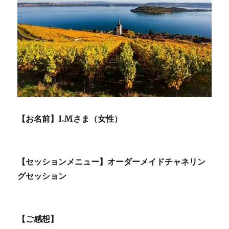
ち
に
な
り、
涙
が
出
る
ほ
ど
嬉
【お名前】I.Mさま（女性）
し
く
感
じ
【セッションメニュー】オーダーメイドチャネリン
ま
グセッション
し
た
に
【ご感想】