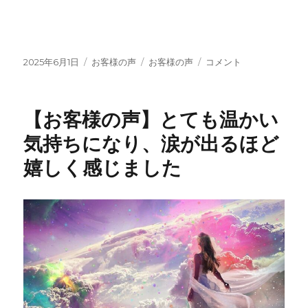
投
カ
タ
【お
2025年6月1日
お客様の声
お客様の声
コメント
稿
テ
グ
客
日:
ゴ
様
リ
の
【お客様の声】とても温かい
ー
声】
私
気持ちになり、涙が出るほど
が
嬉しく感じました
幸
せ
な
ら
き
っ
と
私
の、
周
り