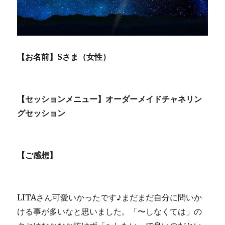
使
命
発
展
に
【お名前】Sさま（女性）
向
け
て
頑
【セッションメニュー】オーダーメイドチャネリン
張
グセッション
っ
て
い
こ
【ご感想】
う
と
思
い
LITAさん可愛いかったです♪まだまだ自分に問いか
ま
し
ける事が多いなと思いました。「〜しなくては」の
た