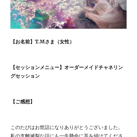
も
大
丈
夫！
に
【お名前】T.Mさま（女性）
【セッションメニュー】オーダーメイドチャネリン
グセッション
【ご感想】
このたびはお世話になりありがとうございました。
私の支離滅裂な話にも一生懸命に耳を傾けてくださ