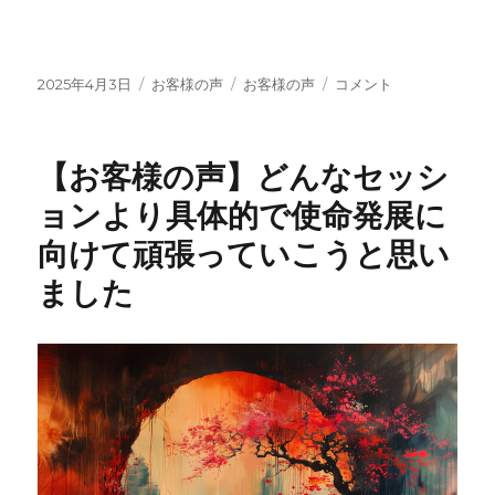
投
カ
タ
【お
2025年4月3日
お客様の声
お客様の声
コメント
稿
テ
グ
客
日:
ゴ
様
リ
の
【お客様の声】どんなセッシ
ー
声】
大
ョンより具体的で使命発展に
丈
向けて頑張っていこうと思い
夫、
何
ました
も
心
配
な
い！
自
分
の
直