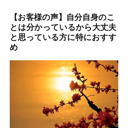
日:
ゴ
様
リ
の
【お客様の声】自分自身のこ
ー
声】
楽
とは分かっているから大丈夫
し
と思っている方に特におすす
く
生
め
き
る
た
め
に
は
自
分
で
自
分
を
出
し