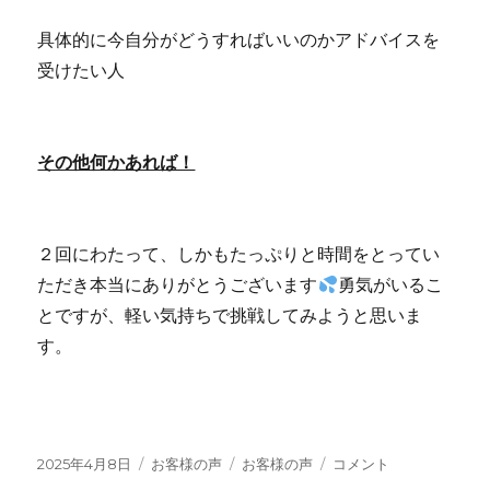
具体的に今自分がどうすればいいのかアドバイスを
受けたい人
その他何かあれば！
２回にわたって、しかもたっぷりと時間をとってい
ただき本当にありがとうございます
勇気がいるこ
とですが、軽い気持ちで挑戦してみようと思いま
す。
投
カ
タ
【お
2025年4月8日
お客様の声
お客様の声
コメント
稿
テ
グ
客