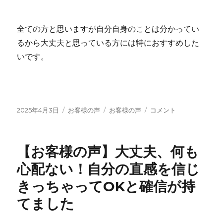
全ての方と思いますが自分自身のことは分かってい
るから大丈夫と思っている方には特におすすめした
いです。
投
カ
タ
【お
2025年4月3日
お客様の声
お客様の声
コメント
稿
テ
グ
客
日:
ゴ
様
リ
の
【お客様の声】大丈夫、何も
ー
声】
自
心配ない！自分の直感を信じ
分
きっちゃってOKと確信が持
自
身
てました
の
こ