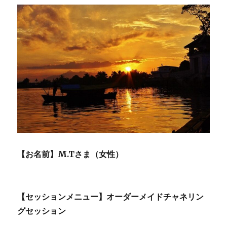
と
は
分
か
っ
て
い
る
か
ら
大
丈
夫
と
思
【お名前】M.Tさま（女性）
っ
て
い
る
【セッションメニュー】オーダーメイドチャネリン
方
グセッション
に
特