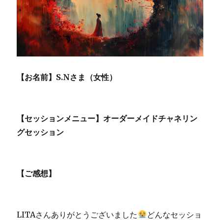
感
を
信
じ
き
っ
ち
ゃ
【お名前】S.Nさま（女性）
っ
て
OK
と
【セッションメニュー】オーダーメイドチャネリン
確
グセッション
信
が
持
て
【ご感想】
ま
し
た
に
LITAさんありがとうございました
どんなセッショ