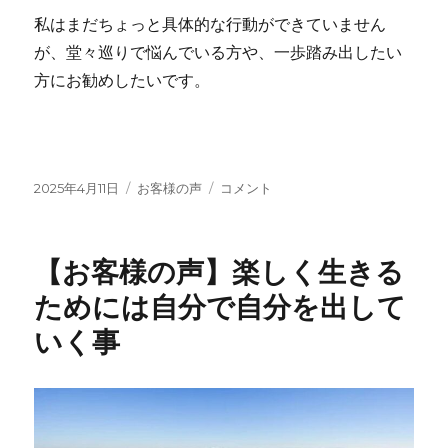
私はまだちょっと具体的な行動ができていません
が、堂々巡りで悩んでいる方や、一歩踏み出したい
方にお勧めしたいです。
投
カ
【お
2025年4月11日
お客様の声
コメント
稿
テ
客
日:
ゴ
様
リ
の
【お客様の声】楽しく生きる
ー
声】
と
ためには自分で自分を出して
て
いく事
も
温
か
い
気
持