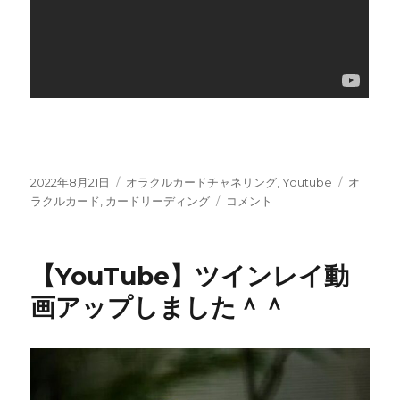
投
カ
タ
2022年8月21日
オラクルカードチャネリング
,
Youtube
オ
稿
テ
【YouTube】
グ
ラクルカード
,
カードリーディング
コメント
日:
ゴ
カ
リ
ー
ー
ド
【YouTube】ツインレイ動
リ
ー
画アップしました＾＾
デ
ィ
ン
グ
動