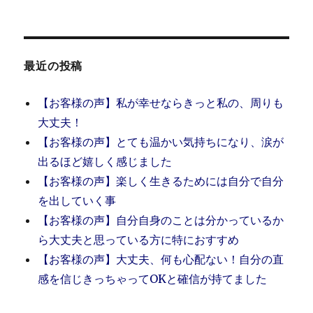
画
ア
ッ
プ
し
最近の投稿
ま
し
【お客様の声】私が幸せならきっと私の、周りも
た
＾
大丈夫！
＾
【お客様の声】とても温かい気持ちになり、涙が
に
出るほど嬉しく感じました
【お客様の声】楽しく生きるためには自分で自分
を出していく事
【お客様の声】自分自身のことは分かっているか
ら大丈夫と思っている方に特におすすめ
【お客様の声】大丈夫、何も心配ない！自分の直
感を信じきっちゃってOKと確信が持てました