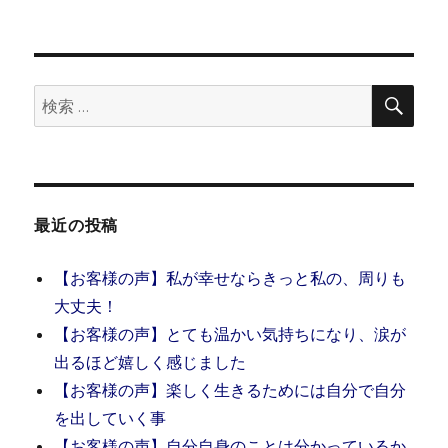
日:
ゴ
リ
エ
ー
ネ
ル
ギ
検
検
索
ー
索:
分
散
を
止
め、
最近の投稿
セ
ン
【お客様の声】私が幸せならきっと私の、周りも
タ
ー
大丈夫！
ピ
【お客様の声】とても温かい気持ちになり、涙が
ン
出るほど嬉しく感じました
を
置
【お客様の声】楽しく生きるためには自分で自分
く
を出していく事
【お客様の声】自分自身のことは分かっているか
に