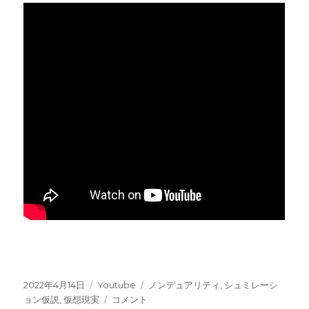
投
カ
タ
2022年4月14日
Youtube
ノンデュアリティ
,
シュミレーシ
稿
テ
【YouTube】
グ
ョン仮説
,
仮想現実
コメント