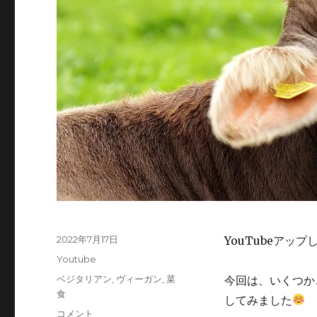
投
2022年7月17日
YouTubeアッ
稿
カ
Youtube
日:
テ
タ
ベジタリアン
,
ヴィーガン
,
菜
今回は、いくつか
ゴ
グ
食
してみました
リ
【ベ
コメント