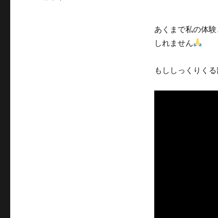
ー
ジ
タ
リ
あくまで私の体験
ア
しれません
ン
歴
2
もししっくりくる
年
3
ヶ
月】
き
っ
か
け、
メ
リ
ッ
ト、
食
べ