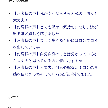
最近の投稿
や
す
【お客様の声】私が幸せならきっと私の、周りも
さ
は
大丈夫！
力
【お客様の声】とても温かい気持ちになり、涙が
に
出るほど嬉しく感じました
な
る
【お客様の声】楽しく生きるためには自分で自分
～
を出していく事
に
【お客様の声】自分自身のことは分かっているか
ら大丈夫と思っている方に特におすすめ
【お客様の声】大丈夫、何も心配ない！自分の直
感を信じきっちゃってOKと確信が持てました
ホーム