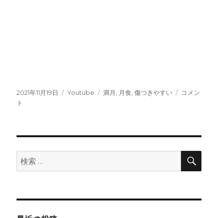
投
カ
タ
【YouTube
2021年11月19日
Youtube
満月
,
月食
,
傷つきやすい
コメン
稿
テ
グ
満
ト
日:
ゴ
月・
リ
月
ー
食
に
向
検
検
索
け
索:
て
～
傷
つ
き