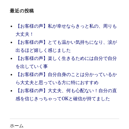
月】
き
最近の投稿
っ
か
【お客様の声】私が幸せならきっと私の、周りも
け、
メ
大丈夫！
リ
【お客様の声】とても温かい気持ちになり、涙が
ッ
出るほど嬉しく感じました
ト、
食
【お客様の声】楽しく生きるためには自分で自分
べ
を出していく事
て
【お客様の声】自分自身のことは分かっているか
る
も
ら大丈夫と思っている方に特におすすめ
の、
【お客様の声】大丈夫、何も心配ない！自分の直
ベ
感を信じきっちゃってOKと確信が持てました
ジ
タ
リ
ア
ン
ホーム
の