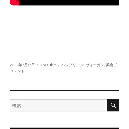
投
カ
タ
【ベ
2022年7月17日
Youtube
ベジタリアン
,
ヴィーガン
,
菜食
稿
テ
グ
ジ
コメント
日:
ゴ
タ
リ
リ
ー
ア
ン
歴
検
検
索
2
索:
年
3
ヶ