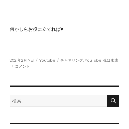
何かしらお役に立てれば♥
投
カ
タ
2021年2月17日
Youtube
チャネリング
,
YouTube
,
魂は永遠
稿
【YouTube】
テ
グ
コメント
日:
魂
ゴ
は
リ
永
ー
遠
&
検
検
索
肉
索:
体
の
死
に