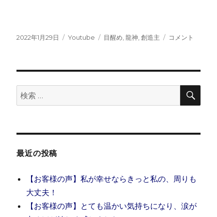
投
カ
タ
【YouTube】
2022年1月29日
Youtube
目醒め
,
龍神
,
創造主
コメント
稿
テ
グ
日
日:
ゴ
本
リ
は
ー
龍
神
検
検
索
様
索:
に
守
ら
れ
て
最近の投稿
い
る
【お客様の声】私が幸せならきっと私の、周りも
？
大丈夫！
＆
【お客様の声】とても温かい気持ちになり、涙が
創