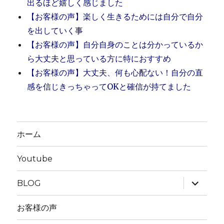
出るほど嬉しく感じました
造
主
【お客様の声】楽しく生きるためには自分で自分
と
を出していく事
は？？
【お客様の声】自分自身のことは分かっているか
に
ら大丈夫と思っている方に特におすすめ
【お客様の声】大丈夫、何も心配ない！自分の直
感を信じきっちゃってOKと確信が持てました
ホーム
Youtube
サ
BLOG
ブ
メ
ニ
お客様の声
ュ
ー