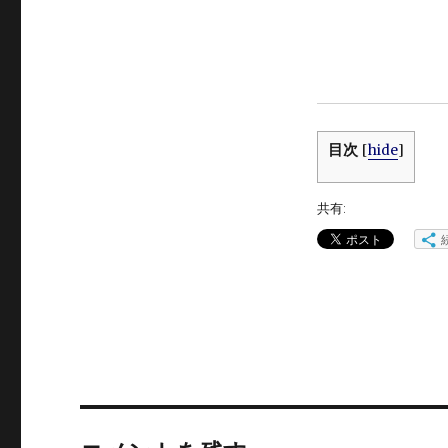
目次
[
hide
]
共有: