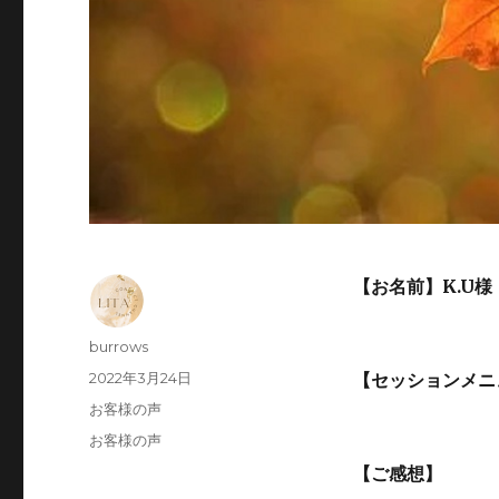
【お名前】K.U様
投
burrows
稿
投
2022年3月24日
【セッションメニ
者
稿
カ
お客様の声
日:
テ
タ
お客様の声
ゴ
グ
【ご感想】
リ