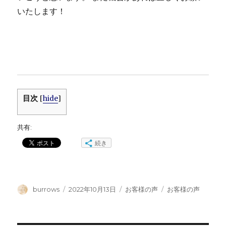
いたします！
目次
[
hide
]
共有:
続き
投
投
カ
タ
burrows
2022年10月13日
お客様の声
お客様の声
稿
稿
テ
グ
者
日:
ゴ
リ