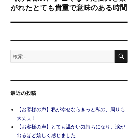
ー
の
がれたとても貴重で意味のある時間
シ
投
稿:
ョ
ン
検
検
索
索:
最近の投稿
【お客様の声】私が幸せならきっと私の、周りも
大丈夫！
【お客様の声】とても温かい気持ちになり、涙が
出るほど嬉しく感じました