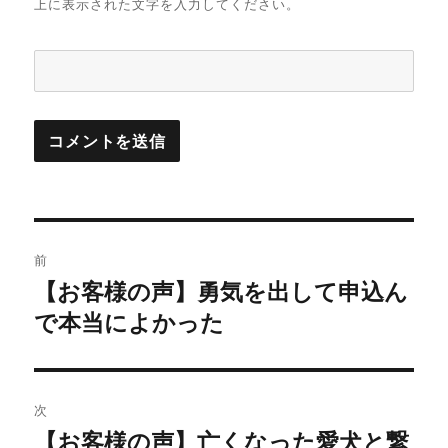
上に表示された文字を入力してください。
投
前
稿
【お客様の声】勇気を出して申込ん
前
の
で本当によかった
ナ
投
ビ
稿:
ゲ
次
【お客様の声】亡くなった愛犬と繋
次