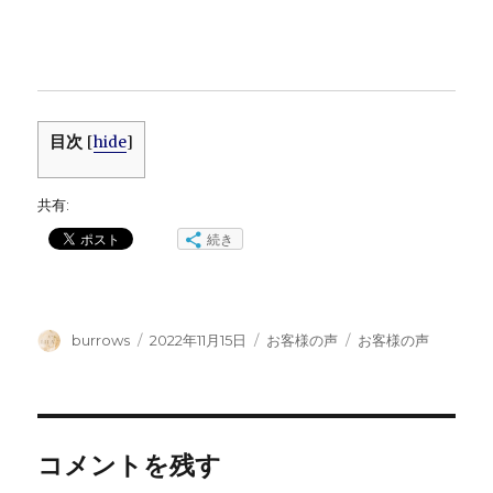
目次
[
hide
]
共有:
続き
投
投
カ
タ
burrows
2022年11月15日
お客様の声
お客様の声
稿
稿
テ
グ
者
日:
ゴ
リ
ー
コメントを残す