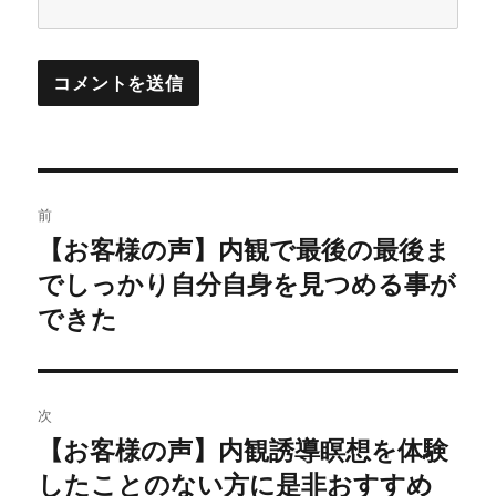
投
前
稿
【お客様の声】内観で最後の最後ま
前
の
でしっかり自分自身を見つめる事が
ナ
投
できた
ビ
稿:
ゲ
次
ー
【お客様の声】内観誘導瞑想を体験
次
シ
の
したことのない方に是非おすすめ