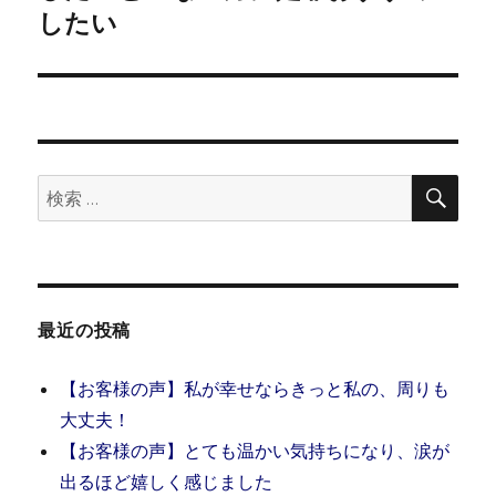
投
ョ
したい
稿:
ン
検
検
索
索:
最近の投稿
【お客様の声】私が幸せならきっと私の、周りも
大丈夫！
【お客様の声】とても温かい気持ちになり、涙が
出るほど嬉しく感じました