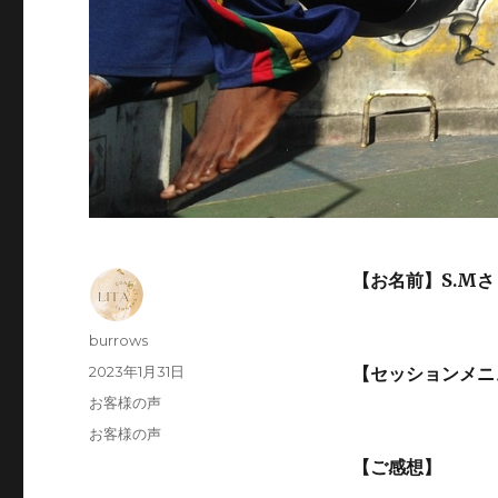
【お名前】S.M
投
burrows
稿
投
2023年1月31日
【セッションメニ
者
稿
カ
お客様の声
日:
テ
タ
お客様の声
ゴ
グ
【ご感想】
リ
ー