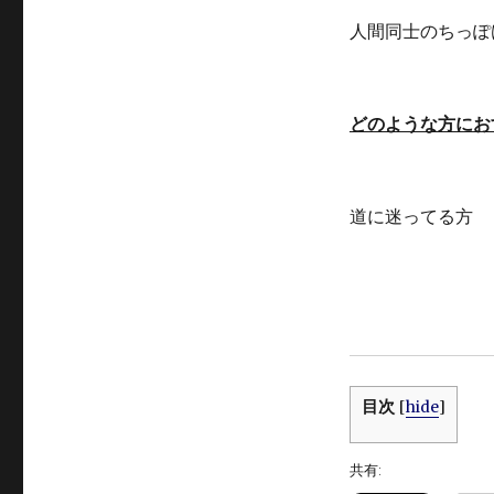
人間同士のちっぽ
どのような方にお
道に迷ってる方
目次
[
hide
]
共有: