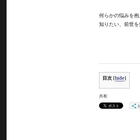
何らかの悩みを抱
知りたい、前世を
目次
[
hide
]
共有: