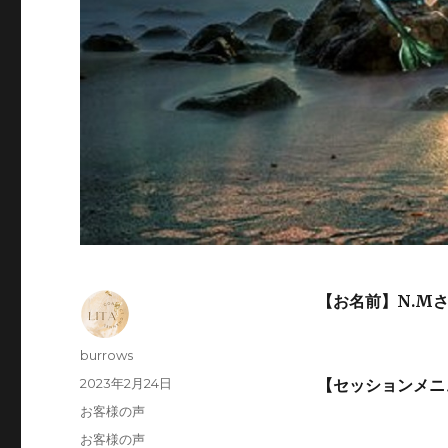
【お名前】N.M
投
burrows
稿
投
2023年2月24日
【セッションメニ
者
稿
カ
お客様の声
日:
テ
タ
お客様の声