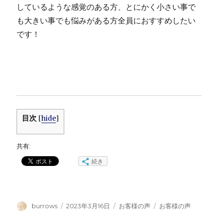
しているような感覚のある方、とにかく小さい事で
も大きい事でも悩みがある方全員におすすめしたい
です！
目次
[
hide
]
共有:
続き
投
投
カ
タ
burrows
2023年3月16日
お客様の声
お客様の声
稿
稿
テ
グ