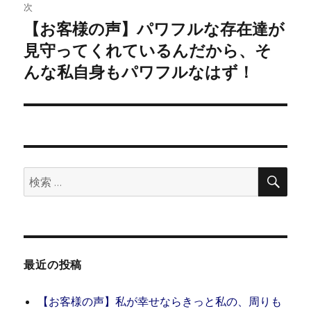
ゲ
次
【お客様の声】パワフルな存在達が
次
ー
の
見守ってくれているんだから、そ
シ
投
んな私自身もパワフルなはず！
稿:
ョ
ン
検
検
索
索:
最近の投稿
【お客様の声】私が幸せならきっと私の、周りも