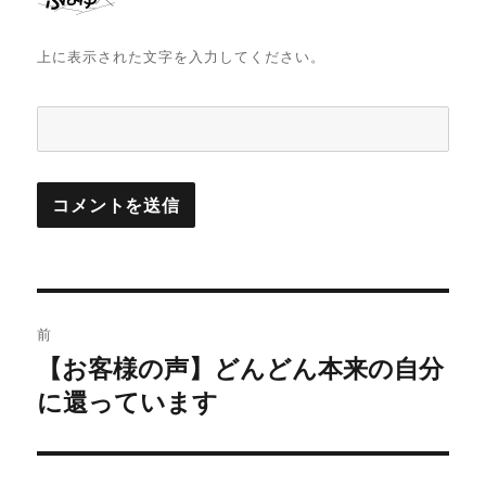
上に表示された文字を入力してください。
投
前
稿
【お客様の声】どんどん本来の自分
前
の
に還っています
ナ
投
ビ
稿: