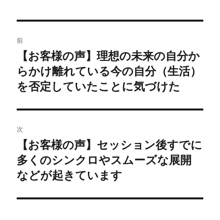
投
前
稿
【お客様の声】理想の未来の自分か
前
の
らかけ離れている今の自分（生活）
ナ
投
を否定していたことに気づけた
ビ
稿:
ゲ
次
ー
【お客様の声】セッション後すでに
次
シ
の
多くのシンクロやスムーズな展開
投
ョ
などが起きています
稿:
ン