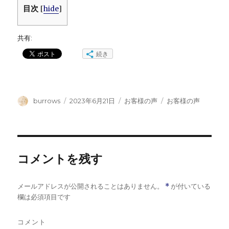
目次
[
hide
]
共有:
続き
投
投
カ
タ
burrows
2023年6月21日
お客様の声
お客様の声
稿
稿
テ
グ
者
日:
ゴ
リ
ー
コメントを残す
メールアドレスが公開されることはありません。
*
が付いている
欄は必須項目です
コメント