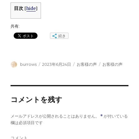
目次
[
hide
]
共有:
続き
投
投
カ
タ
burrows
2023年6月24日
お客様の声
お客様の声
稿
稿
テ
グ
者
日:
ゴ
リ
ー
コメントを残す
メールアドレスが公開されることはありません。
*
が付いている
欄は必須項目です
コメント