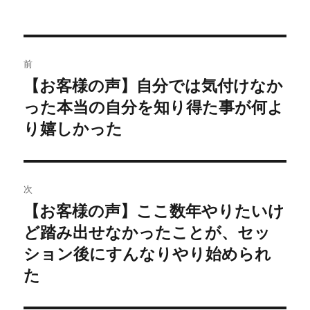
投
前
稿
【お客様の声】自分では気付けなか
前
の
った本当の自分を知り得た事が何よ
ナ
投
り嬉しかった
ビ
稿:
ゲ
次
ー
【お客様の声】ここ数年やりたいけ
次
シ
の
ど踏み出せなかったことが、セッ
投
ョ
ション後にすんなりやり始められ
稿:
た
ン