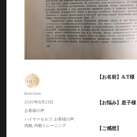
【お名前】A.T様
投
burrows
稿
投
2020年8月23日
【お悩み】息子様
者
稿
カ
お客様の声
日:
テ
タ
ハイヤーセルフ
,
お客様の声
,
ゴ
グ
内観
,
内観トレーニング
【ご感想】
リ
ー