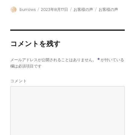
投
投
カ
タ
burrows
2023年8月17日
お客様の声
お客様の声
稿
稿
テ
グ
者
日:
ゴ
リ
ー
コメントを残す
メールアドレスが公開されることはありません。
*
が付いている
欄は必須項目です
コメント