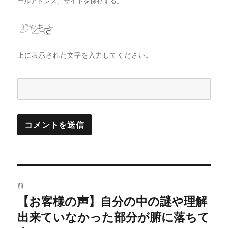
ールアドレス、サイトを保存する。
上に表示された文字を入力してください。
投
前
稿
【お客様の声】自分の中の謎や理解
前
の
出来ていなかった部分が腑に落ちて
ナ