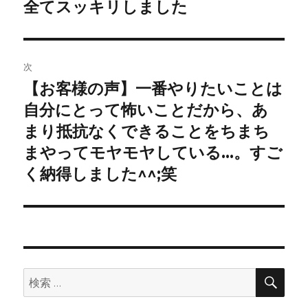
投
全てスッキリしました
ビ
稿:
ゲ
次
ー
【お客様の声】一番やりたいことは
次
シ
の
自分にとって怖いことだから、あ
投
ョ
まり抵抗なくできることをちまち
稿:
まやってモヤモヤしている…。すご
ン
く納得しました^^;笑
検
検
索
索: