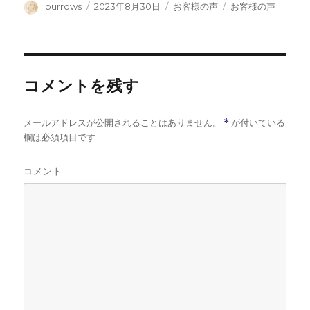
投
投
カ
タ
burrows
2023年8月30日
お客様の声
お客様の声
稿
稿
テ
グ
者
日:
ゴ
リ
ー
コメントを残す
メールアドレスが公開されることはありません。
*
が付いている
欄は必須項目です
コメント