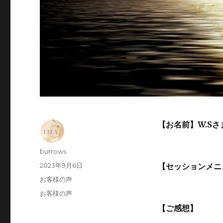
【お名前】W.S
投
burrows
稿
投
2023年9月6日
【セッションメニ
者
稿
カ
お客様の声
日:
テ
タ
お客様の声
ゴ
グ
【ご感想】
リ
ー