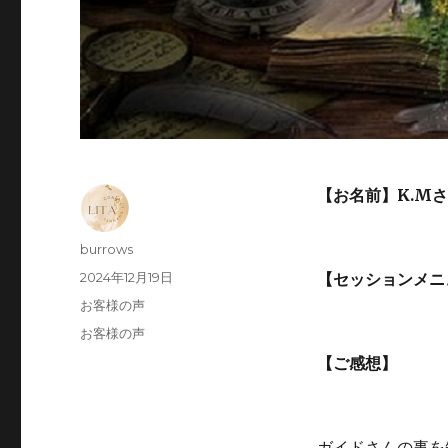
【お名前】K.M
投
burrows
稿
投
2024年12月19日
【セッションメニ
者
稿
カ
お客様の声
日:
テ
タ
お客様の声
ゴ
グ
【ご感想】
リ
ー
ガイドさんの事を