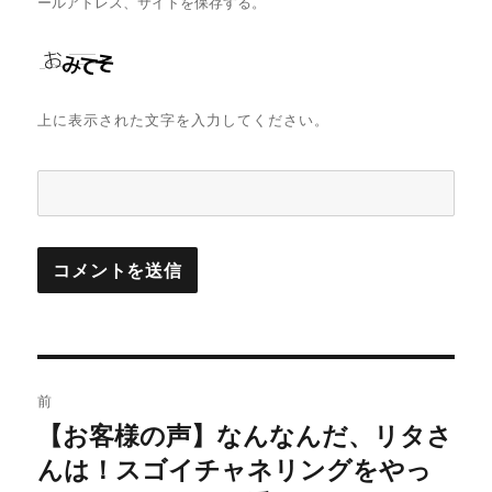
ールアドレス、サイトを保存する。
上に表示された文字を入力してください。
投
前
稿
【お客様の声】なんなんだ、リタさ
前
の
んは！スゴイチャネリングをやっ
ナ