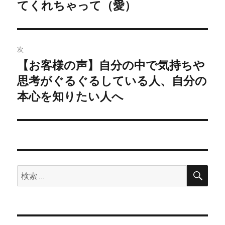
投
てくれちゃって（愛）
ビ
稿:
ゲ
次
ー
【お客様の声】自分の中で気持ちや
次
シ
の
思考がぐるぐるしている人、自分の
投
ョ
本心を知りたい人へ
稿:
ン
検
検
索
索: