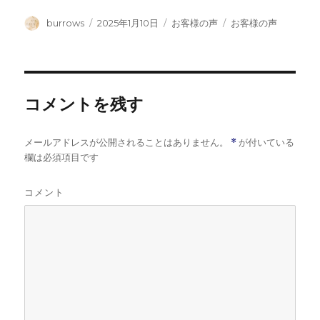
投
投
カ
タ
burrows
2025年1月10日
お客様の声
お客様の声
稿
稿
テ
グ
者
日:
ゴ
リ
ー
コメントを残す
メールアドレスが公開されることはありません。
*
が付いている
欄は必須項目です
コメント