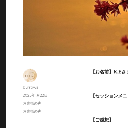
【お名前】K.E
投
burrows
稿
投
2025年1月22日
【セッションメニ
者
稿
カ
お客様の声
日:
テ
タ
お客様の声
ゴ
グ
【ご感想】
リ
ー