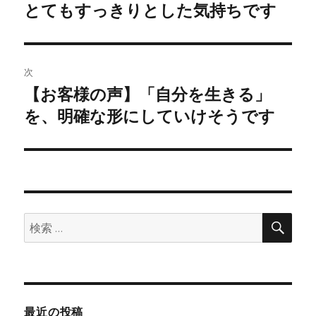
の
とてもすっきりとした気持ちです
ナ
投
ビ
稿:
ゲ
次
【お客様の声】「自分を生きる」
次
ー
の
を、明確な形にしていけそうです
シ
投
稿:
ョ
ン
検
検
索
索:
最近の投稿