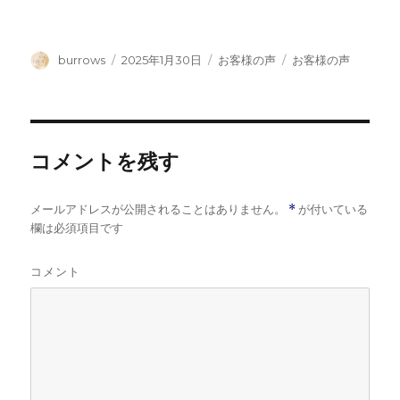
投
投
カ
タ
burrows
2025年1月30日
お客様の声
お客様の声
稿
稿
テ
グ
者
日:
ゴ
リ
ー
コメントを残す
メールアドレスが公開されることはありません。
*
が付いている
欄は必須項目です
コメント