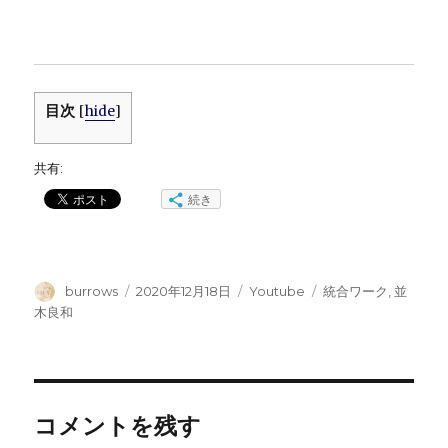
目次
[
hide
]
共有:
続き
投
投
カ
タ
burrows
2020年12月18日
Youtube
統合ワーク
,
並
稿
稿
テ
グ
木良和
者
日:
ゴ
リ
ー
コメントを残す