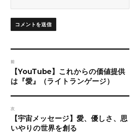
投
前
稿
【YouTube】これからの価値提供
前
の
は『愛』（ライトランゲージ）
ナ
投
ビ
稿:
ゲ
次
【宇宙メッセージ】愛、優しさ、思
次
ー
の
いやりの世界を創る
シ
投