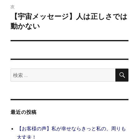
ゲ
次
【宇宙メッセージ】人は正しさでは
次
ー
の
動かない
シ
投
稿:
ョ
ン
検
検
索
索:
最近の投稿
【お客様の声】私が幸せならきっと私の、周りも
大丈夫！