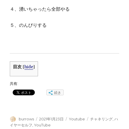
４、湧いちゃったら全部やる
５、のんびりする
目次
[
hide
]
共有:
続き
投
投
カ
タ
burrows
2021年1月23日
Youtube
チャネリング
,
ハ
稿
稿
テ
グ
イヤーセルフ
,
YouTube