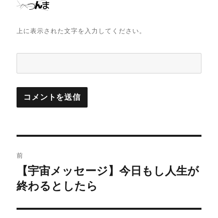
上に表示された文字を入力してください。
投
前
稿
【宇宙メッセージ】今日もし人生が
前
の
終わるとしたら
ナ
投
ビ
稿: