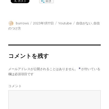
続き
投
投
カ
タ
burrows
2023年1月17日
Youtube
自信がない
,
自信
稿
稿
テ
グ
のつけ方
者
日:
ゴ
リ
ー
コメントを残す
メールアドレスが公開されることはありません。
*
が付いている
欄は必須項目です
コメント