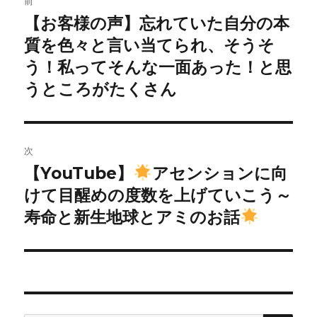
前
稿
【お客様の声】忘れていた自分の本
前
の
質を色々と言い当てられ、そうそ
ナ
投
う！私ってそんな一面あった！と思
ビ
稿:
うところがたくさん
ゲ
ー
次
シ
【YouTube】
アセンションに向
次
ョ
の
けて目醒めの度数を上げていこう～
投
寿命と新生地球とアミのお話
ン
稿: